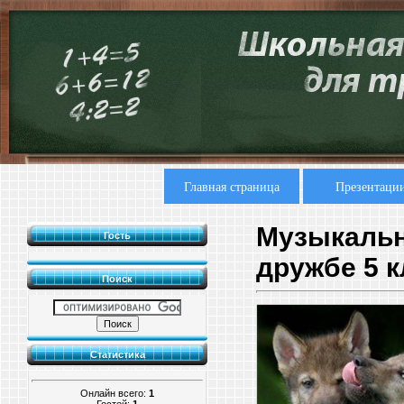
Главная страница
Презентаци
Музыкальн
Гость
дружбе 5 к
Поиск
Статистика
Онлайн всего:
1
Гостей:
1