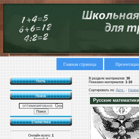
Главная страница
Презентаци
В разделе материалов
:
30
Гость
Показано материалов
:
1-10
Сортировать по
:
Дате
·
Назва
Поиск
Русские математик
Статистика
Онлайн всего:
1
Гостей:
1