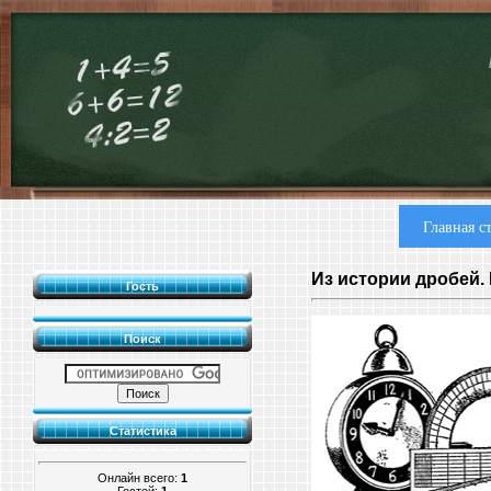
Главная с
Из истории дробей.
Гость
Поиск
Статистика
Онлайн всего:
1
Гостей:
1