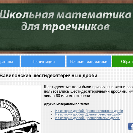
траница
Презентации
Великие математики
Обратн
 Вавилонские шестидесятеричные дроби.
Шестидесятые доли были привычны в жизни вав
пользовались шестидесятеричными дробями, и
число 60 или его степени.
Другие материалы по теме:
Из истории дробей. Древнеегипетские дроби
Из истории дробей. Древнегреческие дроби.
Из истории дробей. Древнеримские дроби.