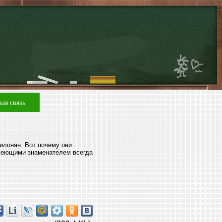
ая связь
илонян. Вот почему они
меющими знаменателем всегда